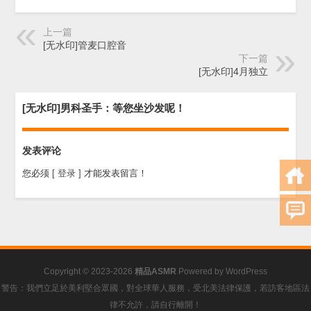
上一篇
[无水印]管麦口腔音
下一篇
[无水印]4月独立
[无水印]男科圣手：等您坐沙发呢！
发表评论
您必须
[ 登录 ]
才能发表留言！
Copyright © 2023-2026
精品ASMR
Powered by
WordPress
警告：我們立足於美利堅合眾國，對全球華人服務，受北美法律保護，若訪客地區法
律不允許，請自行離開！