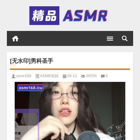
[无水印]男科圣手
asmr168
ASMR視頻
06-11
36556
0