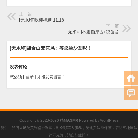
上一篇
[无水印]吃棒棒糖 11.18
下一篇
[无水印]不遮挡弹舌+绕齿音
[无水印]甜食白麦克风：等您坐沙发呢！
发表评论
您必须
[ 登录 ]
才能发表留言！
Copyright © 2023-2026
精品ASMR
Powered by
WordPress
警告：我們立足於美利堅合眾國，對全球華人服務，受北美法律保護，若訪客地區法
律不允許，請自行離開！