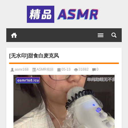
[无水印]甜食白麦克风
asmr168
ASMR視頻
05-13
31682
0