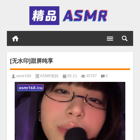
[无水印]甜屏纯享
asmr168
ASMR視頻
05-21
35707
0