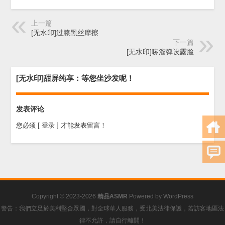
上一篇
[无水印]过膝黑丝摩擦
下一篇
[无水印]哧溜弹设露脸
[无水印]甜屏纯享：等您坐沙发呢！
发表评论
您必须
[ 登录 ]
才能发表留言！
Copyright © 2023-2026
精品ASMR
Powered by
WordPress
警告：我們立足於美利堅合眾國，對全球華人服務，受北美法律保護，若訪客地區法
律不允許，請自行離開！