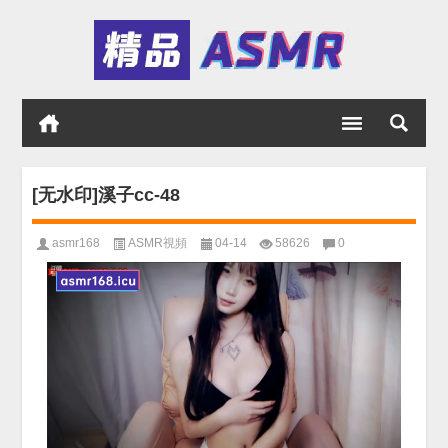
[无水印]溪子cc-48
asmr168
ASMR視頻
04-14
58626
0