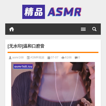
[无水印]温和口腔音
asmr168
ASMR視頻
07-07
6166
0