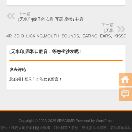
上一篇
[无水印]嫂子的安慰 耳语 摩擦si袜音
下一篇
[无水
ASMR_3DIO_LICKING,MOUTH_SOUNDS,_EATING_EARS,_KISSES
[无水印]温和口腔音：等您坐沙发呢！
发表评论
您必须
[ 登录 ]
才能发表留言！
Copyright © 2023-2026
精品ASMR
Powered by
WordPress
警告：我們立足於美利堅合眾國，對全球華人服務，受北美法律保護，若訪客地區法