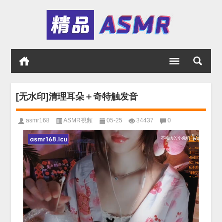
[无水印]清理耳朵＋奇特触发音
asmr168
ASMR視頻
05-25
34437
0