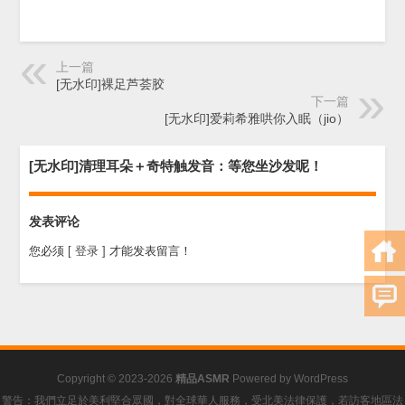
上一篇
[无水印]裸足芦荟胶
下一篇
[无水印]爱莉希雅哄你入眠（jio）
[无水印]清理耳朵＋奇特触发音：等您坐沙发呢！
发表评论
您必须
[ 登录 ]
才能发表留言！
Copyright © 2023-2026
精品ASMR
Powered by
WordPress
警告：我們立足於美利堅合眾國，對全球華人服務，受北美法律保護，若訪客地區法