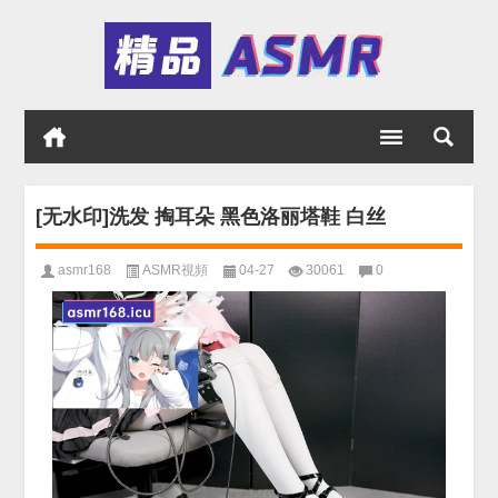
[无水印]洗发 掏耳朵 黑色洛丽塔鞋 白丝
asmr168
ASMR視頻
04-27
30061
0