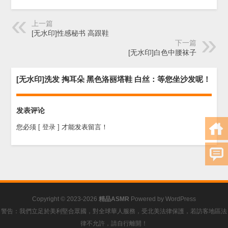
上一篇
[无水印]性感秘书 高跟鞋
下一篇
[无水印]白色中腰袜子
[无水印]洗发 掏耳朵 黑色洛丽塔鞋 白丝：等您坐沙发呢！
发表评论
您必须
[ 登录 ]
才能发表留言！
Copyright © 2023-2026
精品ASMR
Powered by
WordPress
警告：我們立足於美利堅合眾國，對全球華人服務，受北美法律保護，若訪客地區法
律不允許，請自行離開！