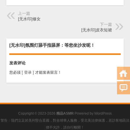
上一篇
[无水印]修女
下一篇
[无水印]皮衣短裙
[无水印]氛围灯舔手指舔屏：等您坐沙发呢！
发表评论
您必须
[ 登录 ]
才能发表留言！
Copyright © 2023-2026
精品ASMR
Powered by
WordPress
警告：我們立足於美利堅合眾國，對全球華人服務，受北美法律保護，若訪客地區法
律不允許，請自行離開！