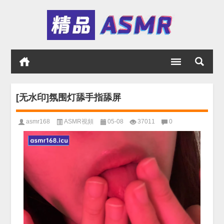
[无水印]氛围灯舔手指舔屏
asmr168
ASMR視頻
05-08
37011
0