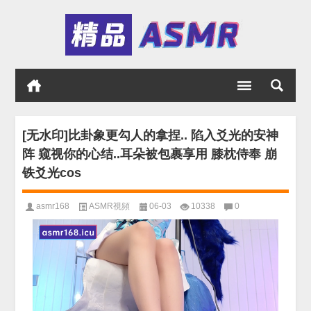
[无水印]比卦象更勾人的拿捏.. 陷入爻光的安神
阵 窥视你的心结..耳朵被包裹享用 膝枕侍奉 崩
铁爻光cos
asmr168
ASMR視頻
06-03
10338
0