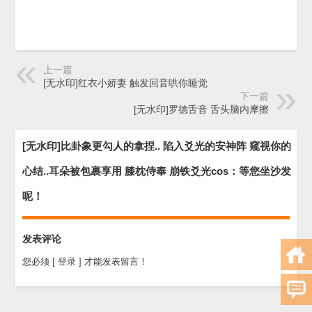
上一篇
[无水印]红衣小娇妻 触发回音哄你睡觉
下一篇
[无水印]罗德舌音 舌头脑内摩擦
[无水印]比卦象更勾人的拿捏.. 陷入爻光的安神阵 窥视你的
心结..耳朵被包裹享用 膝枕侍奉 崩铁爻光cos：等您坐沙发
呢！
发表评论
您必须
[ 登录 ]
才能发表留言！