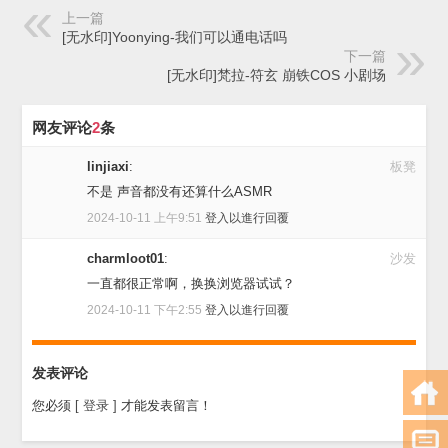
上一篇
[无水印]Yoonying-我们可以通电话吗
下一篇
[无水印]梵拉-符玄 崩铁COS 小剧场
网友评论
2
条
linjiaxi
:
板凳
不是 声音都没有还算什么ASMR
2024-10-11 上午9:51
登入以進行回覆
charmloot01
:
沙发
一直都很正常啊，换换浏览器试试？
2024-10-11 下午2:55
登入以進行回覆
发表评论
您必须
[ 登录 ]
才能发表留言！