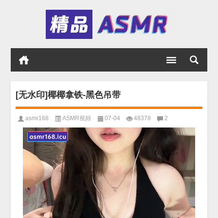
[无水印]椰椰拿铁-黑色吊带
asmr168
ASMR視頻
07-04
48378
2