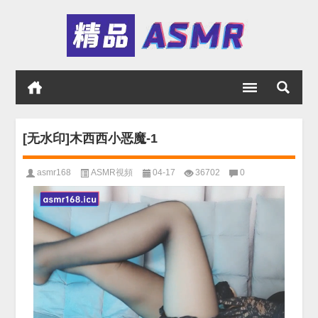
[无水印]木西西小恶魔-1
asmr168
ASMR視頻
04-17
36702
0