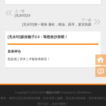
上一篇
[无水印]19
下一篇
[无水印]第一视角 蓬松，精油，舔耳，麦克风舔
[无水印]拔丝梳子2.0：等您坐沙发呢！
发表评论
您必须
[ 登录 ]
才能发表留言！
Copyright © 2023-2026
精品ASMR
Powered by
WordPress
警告：我們立足於美利堅合眾國，對全球華人服務，受北美法律保護，若訪客地區法
律不允許，請自行離開！