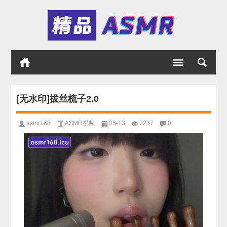
[无水印]拔丝梳子2.0
asmr168
ASMR視頻
06-13
7237
0