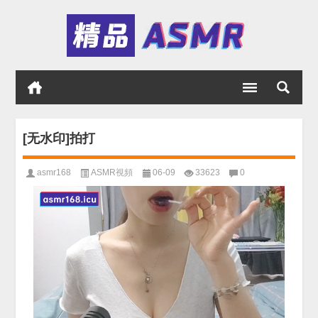
[无水印]拍打
asmr168
ASMR視頻
06-09
33623
0