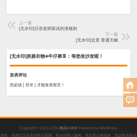
上一篇
[无水印]日语老师面试的潜规则
下一篇
[无水印]近景 普通天峨
[无水印]抓挠衣物➕牛仔裤👖：等您坐沙发呢！
发表评论
您必须
[ 登录 ]
才能发表留言！
Copyright © 2023-2026
精品ASMR
Powered by
WordPress
警告：我們立足於美利堅合眾國，對全球華人服務，受北美法律保護，若訪客地區法