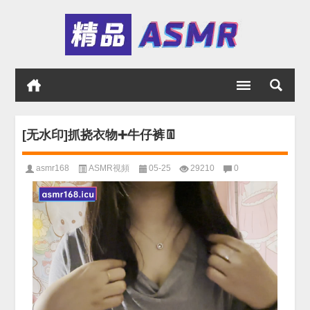
[无水印]抓挠衣物➕牛仔裤👖
asmr168
ASMR視頻
05-25
29210
0