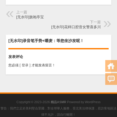
上一篇
[无水印]旗袍亭宝
下一篇
[无水印]花样口腔音女警喜多川
[无水印]录音笔手势+嚼麦：等您坐沙发呢！
发表评论
您必须
[ 登录 ]
才能发表留言！
Copyright © 2023-2026
精品ASMR
Powered by
WordPress
警告：我們立足於美利堅合眾國，對全球華人服務，受北美法律保護，若訪客地區法
律不允許，請自行離開！