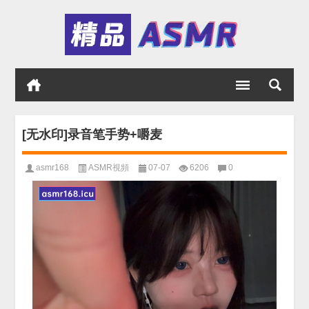
[无水印]录音笔手势+嚼麦
asmr168
ASMR視頻
07-07
6206
0