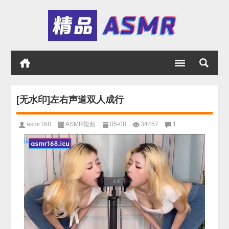
[无水印]左右声道双人成行
asmr168
ASMR視頻
05-08
34457
1