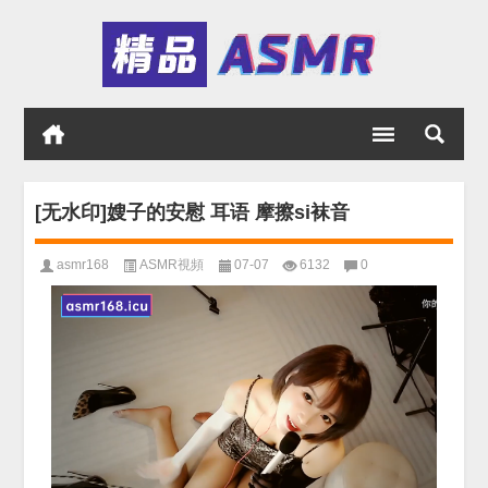
[无水印]嫂子的安慰 耳语 摩擦si袜音
asmr168
ASMR視頻
07-07
6132
0