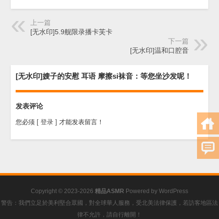
上一篇
[无水印]5.9舰限录播卡芙卡
下一篇
[无水印]温和口腔音
[无水印]嫂子的安慰 耳语 摩擦si袜音：等您坐沙发呢！
发表评论
您必须
[ 登录 ]
才能发表留言！
Copyright © 2023-2026
精品ASMR
Powered by
WordPress
警告：我們立足於美利堅合眾國，對全球華人服務，受北美法律保護，若訪客地區法
律不允許，請自行離開！