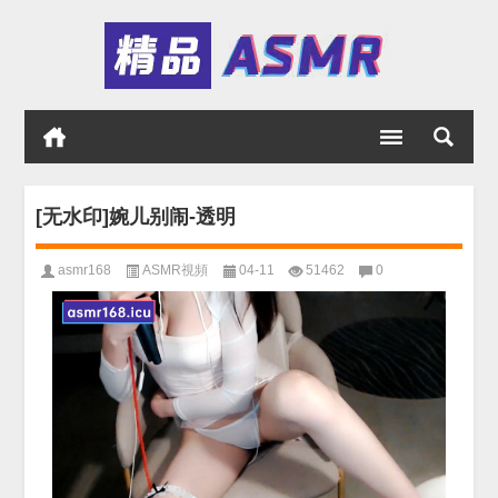
[无水印]婉儿别闹-透明
asmr168
ASMR視頻
04-11
51462
0