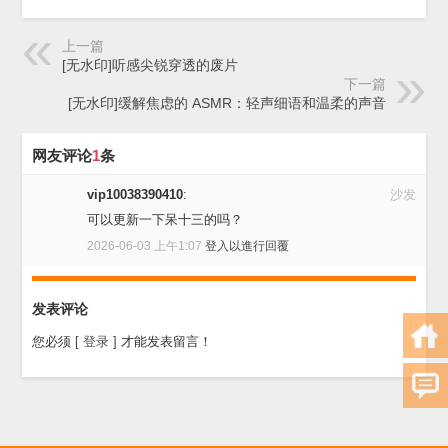
上一篇
[无水印]听感尖锐穿透的废片
下一篇
[无水印]缓解焦虑的 ASMR：轻声细语和温柔的声音
网友评论
1
条
vip10038390410
:
沙发
可以更新一下呆十三的吗？
2026-06-03 上午1:07
登入以進行回覆
发表评论
您必须
[ 登录 ]
才能发表留言！