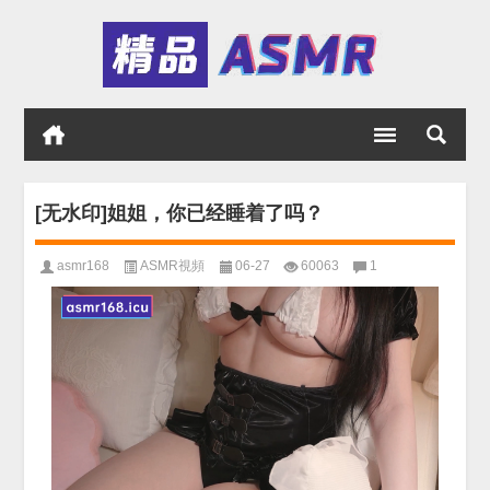
[无水印]姐姐，你已经睡着了吗？
asmr168
ASMR視頻
06-27
60063
1