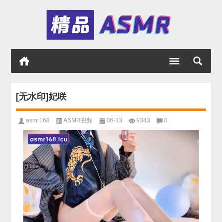
[无水印]妃咲
asmr168
ASMR視頻
06-13
9343
0