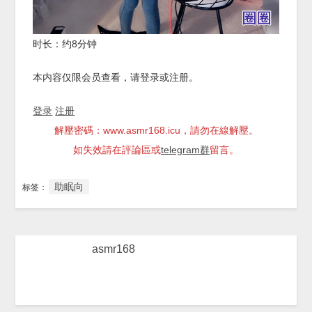
时长：约8分钟
本内容仅限会员查看，请登录或注册。
登录
注册
解壓密碼：www.asmr168.icu，請勿在線解壓。
如失效請在評論區或
telegram群
留言。
助眠向
标签：
asmr168