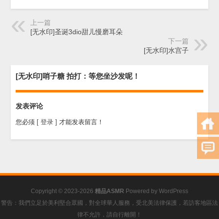
上一篇
[无水印]圣诞3dio甜儿慢磨耳朵
下一篇
[无水印]水宫子
[无水印]哨子糖 拍打：等您坐沙发呢！
发表评论
您必须
[ 登录 ]
才能发表留言！
Copyright © 2023-2026
精品ASMR
Powered by
WordPress
警告：我們立足於美利堅合眾國，對全球華人服務，受北美法律保護，若訪客地區法
律不允許，請自行離開！