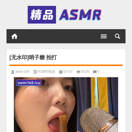
[无水印]哨子糖 拍打
asmr168
ASMR視頻
07-07
6526
0