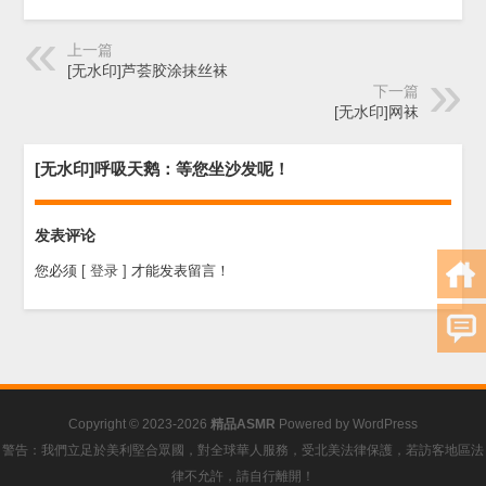
上一篇
[无水印]芦荟胶涂抹丝袜
下一篇
[无水印]网袜
[无水印]呼吸天鹅：等您坐沙发呢！
发表评论
您必须
[ 登录 ]
才能发表留言！
Copyright © 2023-2026
精品ASMR
Powered by
WordPress
警告：我們立足於美利堅合眾國，對全球華人服務，受北美法律保護，若訪客地區法
律不允許，請自行離開！