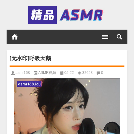
[无水印]呼吸天鹅
asmr168
ASMR視頻
05-22
32653
0