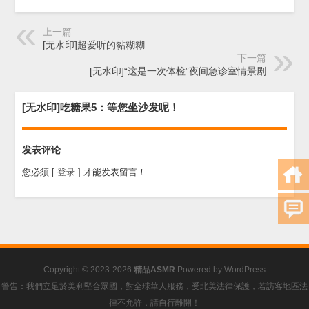
上一篇
[无水印]超爱听的黏糊糊
下一篇
[无水印]“这是一次体检”夜间急诊室情景剧
[无水印]吃糖果5：等您坐沙发呢！
发表评论
您必须
[ 登录 ]
才能发表留言！
Copyright © 2023-2026
精品ASMR
Powered by
WordPress
警告：我們立足於美利堅合眾國，對全球華人服務，受北美法律保護，若訪客地區法
律不允許，請自行離開！