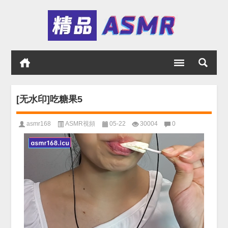
[无水印]吃糖果5
asmr168
ASMR視頻
05-22
30004
0