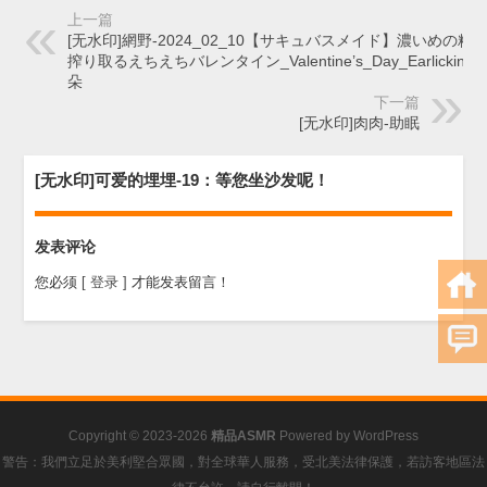
上一篇
[无水印]網野-2024_02_10【サキュバスメイド】濃いめの精●
搾り取るえちえちバレンタイン_Valentine’s_Day_Earlicking
朵
下一篇
[无水印]肉肉-助眠
[无水印]可爱的埋埋-19：等您坐沙发呢！
发表评论
您必须
[ 登录 ]
才能发表留言！
Copyright © 2023-2026
精品ASMR
Powered by
WordPress
警告：我們立足於美利堅合眾國，對全球華人服務，受北美法律保護，若訪客地區法