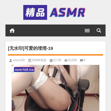
[无水印]可爱的埋埋-19
asmr168
ASMR視頻
07-20
51299
0