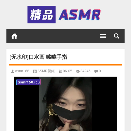
[无水印]口水画 嗦嗦手指
asmr168
ASMR視頻
06-05
34245
0