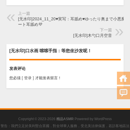
上一篇
[无水印]2024_11_20♥実写：耳舐め♥ゆったり奥まで小悪魔
ート耳舐め💜
下一篇
[无水印]木勺口月空音
[无水印]口水画 嗦嗦手指：等您坐沙发呢！
发表评论
您必须
[ 登录 ]
才能发表留言！
Copyright © 2023-2026
精品ASMR
Powered by
WordPress
警告：我們立足於美利堅合眾國，對全球華人服務，受北美法律保護，若訪客地區法