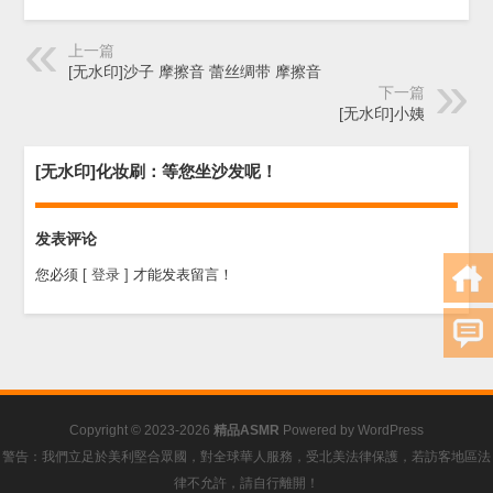
上一篇
[无水印]沙子 摩擦音 蕾丝绸带 摩擦音
下一篇
[无水印]小姨
[无水印]化妆刷：等您坐沙发呢！
发表评论
您必须
[ 登录 ]
才能发表留言！
Copyright © 2023-2026
精品ASMR
Powered by
WordPress
警告：我們立足於美利堅合眾國，對全球華人服務，受北美法律保護，若訪客地區法
律不允許，請自行離開！