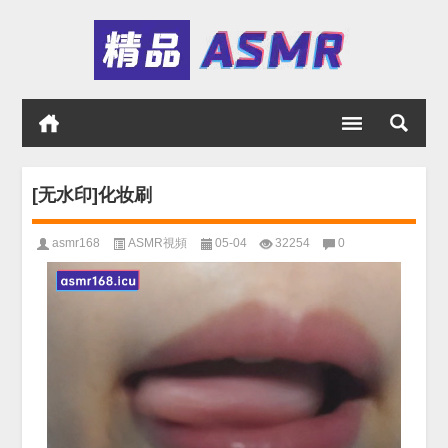
[无水印]化妆刷
asmr168
ASMR視頻
05-04
32254
0