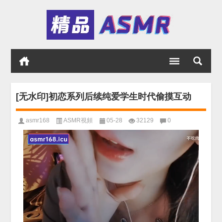
[无水印]初恋系列后续纯爱学生时代偷摸互动
asmr168
ASMR視頻
05-28
32129
0