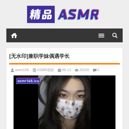
[无水印]兼职学妹偶遇学长
asmr168
ASMR視頻
06-13
28250
0