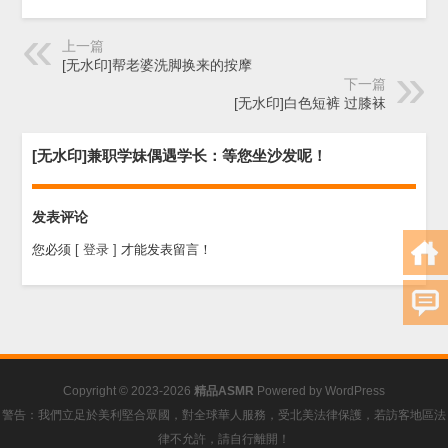
上一篇
[无水印]帮老婆洗脚换来的按摩
下一篇
[无水印]白色短裤 过膝袜
[无水印]兼职学妹偶遇学长：等您坐沙发呢！
发表评论
您必须
[ 登录 ]
才能发表留言！
Copyright © 2023-2026
精品ASMR
Powered by
WordPress
警告：我們立足於美利堅合眾國，對全球華人服務，受北美法律保護，若訪客地區法
律不允許，請自行離開！