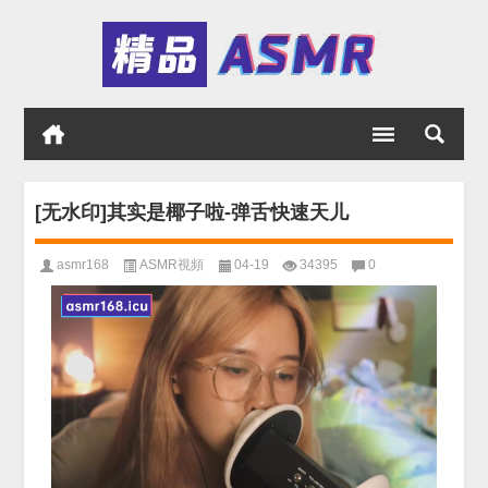
[无水印]其实是椰子啦-弹舌快速天儿
asmr168
ASMR視頻
04-19
34395
0