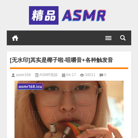
[无水印]其实是椰子啦-咀嚼音+各种触发音
asmr168
ASMR視頻
04-17
34011
0