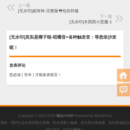
上一篇
[无水印]妮有柿-完整版👅包你舒服
下一篇
[无水印]木西西小恶魔-1
[无水印]其实是椰子啦-咀嚼音+各种触发音：等您坐沙发
呢！
发表评论
您必须
[ 登录 ]
才能发表留言！
Copyright © 2023-2026
精品ASMR
Powered by
WordPress
警告：我們立足於美利堅合眾國，對全球華人服務，受北美法律保護，若訪客地區法
律不允許，請自行離開！