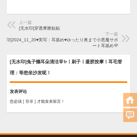
上一篇
[无水印]穿透摩擦贴贴
下一篇
无水印]2024_11_20♥実写：耳舐め♥ゆったり奥まで小悪魔サポ
ート耳舐め💜
[无水印]兔子懒耳朵清洁🐰✨ㅣ刷子ㅣ凝胶按摩ㅣ耳毛管
理：等您坐沙发呢！
发表评论
您必须
[ 登录 ]
才能发表留言！