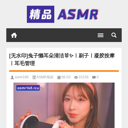
[无水印]兔子懒耳朵清洁🐰✨ㅣ刷子ㅣ凝胶按摩
ㅣ耳毛管理
asmr168
ASMR視頻
06-03
33156
0