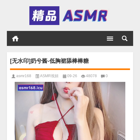
[无水印]奶兮酱-低胸裙舔棒棒糖
asmr168
ASMR視頻
09-26
48078
0