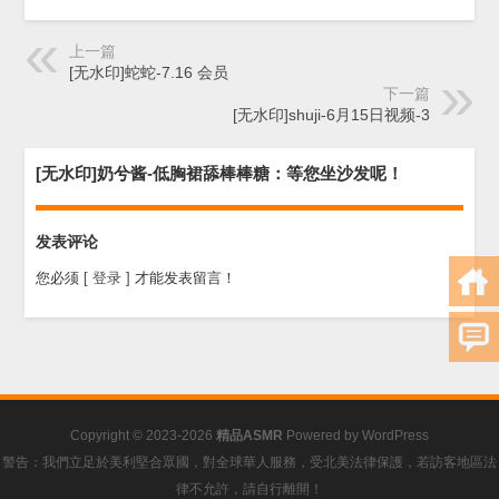
上一篇
[无水印]蛇蛇-7.16 会员
下一篇
[无水印]shuji-6月15日视频-3
[无水印]奶兮酱-低胸裙舔棒棒糖：等您坐沙发呢！
发表评论
您必须
[ 登录 ]
才能发表留言！
Copyright © 2023-2026
精品ASMR
Powered by
WordPress
警告：我們立足於美利堅合眾國，對全球華人服務，受北美法律保護，若訪客地區法
律不允許，請自行離開！