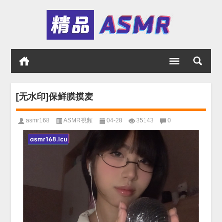
[无水印]保鲜膜摸麦
asmr168
ASMR視頻
04-28
35143
0