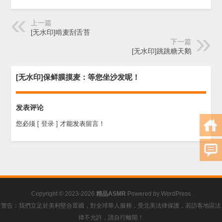
上一篇
[无水印]啃麦刮舌苔
下一篇
[无水印]跳跳糖天鹅
[无水印]保鲜膜摸麦：等您坐沙发呢！
发表评论
您必须
[ 登录 ]
才能发表留言！
Copyright © 2023-2026
精品ASMR
Powered by
WordPress
警告：我們立足於美利堅合眾國，對全球華人服務，受北美法律保護，若訪客地區法
律不允許，請自行離開！