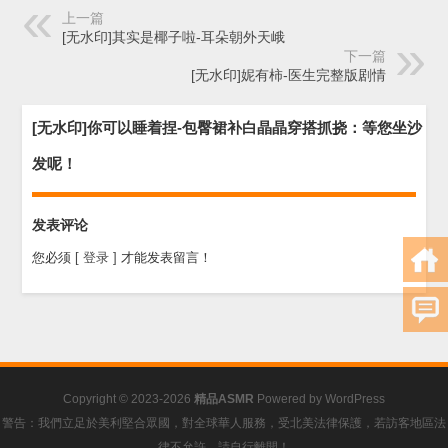
上一篇
[无水印]其实是椰子啦-耳朵朝外天峨
下一篇
[无水印]妮有柿-医生完整版剧情
[无水印]你可以睡着捏-包臀裙补白晶晶穿搭抓挠：等您坐沙
发呢！
发表评论
您必须
[ 登录 ]
才能发表留言！
Copyright © 2023-2026
精品ASMR
Powered by
WordPress
警告：我們立足於美利堅合眾國，對全球華人服務，受北美法律保護，若訪客地區法
律不允許，請自行離開！