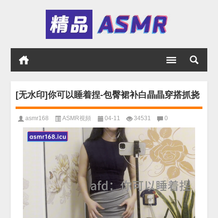
[无水印]你可以睡着捏-包臀裙补白晶晶穿搭抓挠
asmr168
ASMR視頻
04-11
34531
0