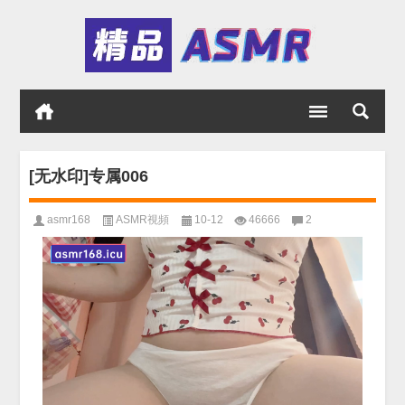
[无水印]专属006
asmr168
ASMR視頻
10-12
46666
2