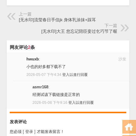
上一篇
[无水印]流莹春日手信jk 身体乳涂抹+踩耳
下一篇
[无水印]大王 您忘记陪臣妾过乞巧节了喔
网友评论
2
条
hwuxb
:
沙发
小也的好多都下载不了
2026-05-07 下午4:34
登入以進行回覆
asmr168
:
经测试该下载链接是正常的
2026-05-08 下午9:16
登入以進行回覆
发表评论
您必须
[ 登录 ]
才能发表留言！