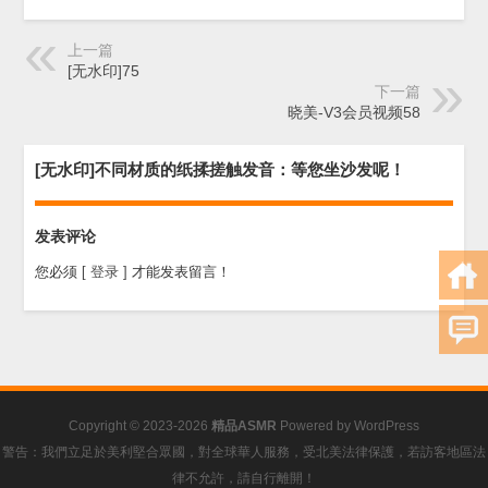
上一篇
[无水印]75
下一篇
晓美-V3会员视频58
[无水印]不同材质的纸揉搓触发音：等您坐沙发呢！
发表评论
您必须
[ 登录 ]
才能发表留言！
Copyright © 2023-2026
精品ASMR
Powered by
WordPress
警告：我們立足於美利堅合眾國，對全球華人服務，受北美法律保護，若訪客地區法
律不允許，請自行離開！