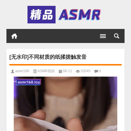
[无水印]不同材质的纸揉搓触发音
asmr168
ASMR視頻
06-11
33045
0