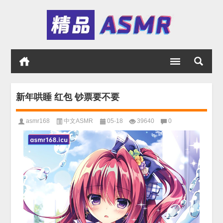
新年哄睡 红包 钞票要不要
asmr168
中文ASMR
05-18
39640
0