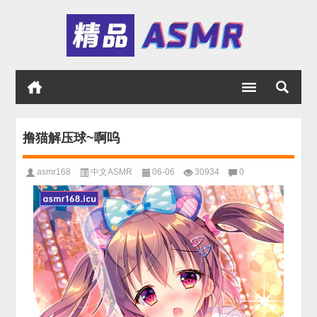
撸猫解压球~啊呜
asmr168
中文ASMR
06-06
30934
0