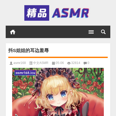
抖S姐姐的耳边羞辱
asmr168
中文ASMR
05-06
32814
0