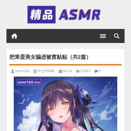
把笨蛋美女骗进被窝贴贴（共2篇）
asmr168
中文ASMR
04-14
32847
0