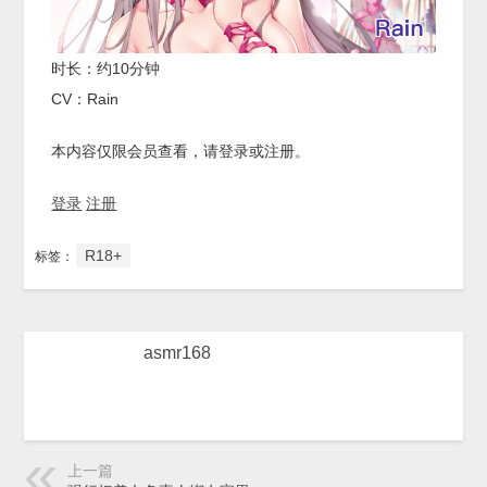
时长：约10分钟
CV：Rain
本内容仅限会员查看，请登录或注册。
登录
注册
R18+
标签：
asmr168
上一篇