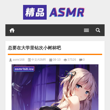
总要在大学里钻次小树林吧
asmr168
中文ASMR
08-10
37526
0