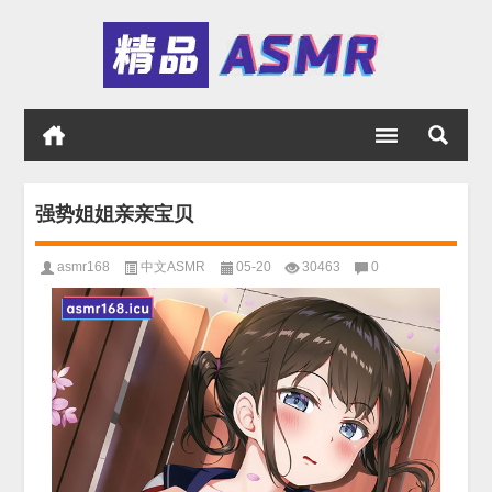
强势姐姐亲亲宝贝
asmr168
中文ASMR
05-20
30463
0