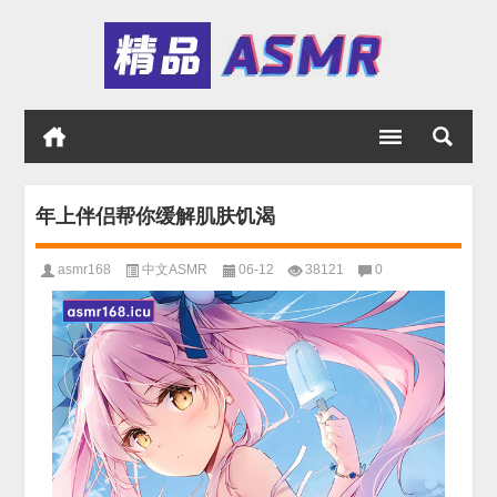
年上伴侣帮你缓解肌肤饥渴
asmr168
中文ASMR
06-12
38121
0