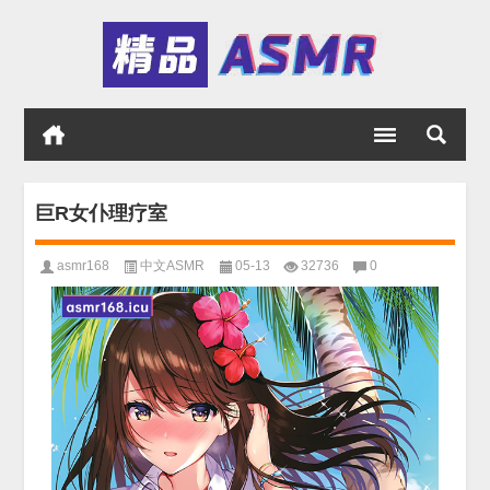
巨R女仆理疗室
asmr168
中文ASMR
05-13
32736
0