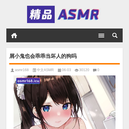
屑小鬼也会乖乖当坏人的狗吗
asmr168
中文ASMR
06-03
30120
0