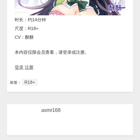
时长：约14分钟
尺度：R18+
CV：酥酥
本内容仅限会员查看，请登录或注册。
登录
注册
R18+
标签：
asmr168