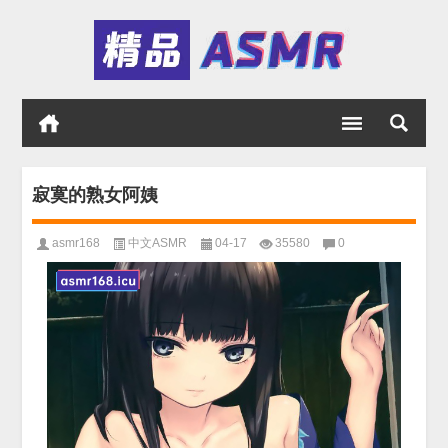
寂寞的熟女阿姨
asmr168
中文ASMR
04-17
35580
0