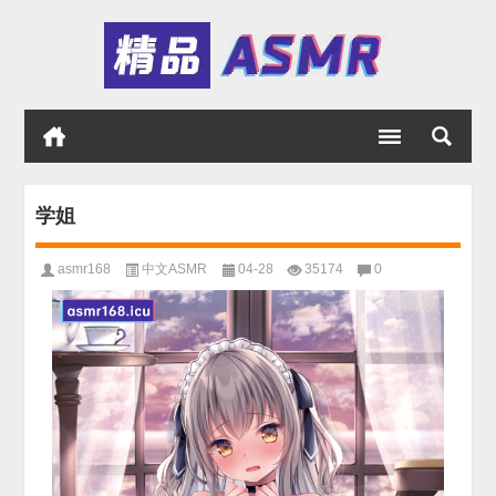
学姐
asmr168
中文ASMR
04-28
35174
0